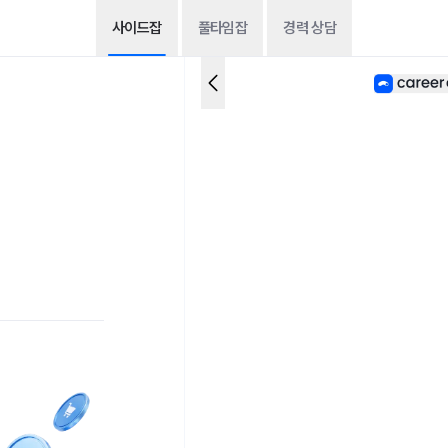
사이드잡
풀타임잡
경력 상담