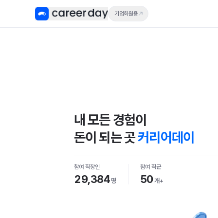
기업회원용
내 모든 경험이
돈이 되는 곳
커리어데이
참여 직장인
참여 직군
29,384
50
명
개+